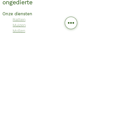
ongedierte
Onze diensten
Ratten
Muizen
Mollen
Mieren
Wespen / Hoornaars
Kakkerlakken
Vliegen
Vogels
Zilvervisjes
Verlichting
Beveiliging
Reinigen dakgoot
Opruimen / leegmaken ruimtes
Ongedierte
WINGZAWAY
Brandblussticker